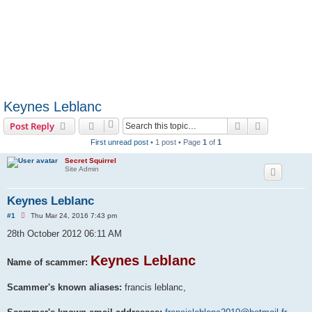
Keynes Leblanc
Search
Advanced s
Post Reply
First unread post
• 1 post • Page
1
of
1
Secret Squirrel
Site Admin
Keynes Leblanc
U
#1
Thu Mar 24, 2016 7:43 pm
n
r
28th October 2012 06:11 AM
e
a
d
Keynes Leblanc
Name of scammer:
p
o
s
Scammer's known aliases:
francis leblanc,
t