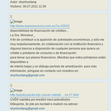
Autor: shynhuntang
Vloženo: 30.07.2011 11:59
http://www.superanuncios.com.ec/?a=33032
disponibilidad de financiación de créditos...
La Sra. Monsieur_
A fin de contribuir a la aparición de actividades económicas, y sólo me
muy respetuosamente, en colaboración con la institución financiera y
Algunos bancos a disposición de cualquier persona que quiera un
crédito o préstamo de consumo o de financiación
para llenar sus planes financieros. Mientras que estos préstamos están
disponibles a
de interés bajas y un diálogo período de amortización. para más
información, póngase en contacto con nosotros en:
shynhuntang@gmail.com
http://pujcky.pujcky-top.cz/uver-nabidk ... mi-27.html
ÚVĚR nabídka pro kreditní mezi jednotlivými
Děkujeme, že jste pro kontakt e-mailem na adrese:
shynhuntang@gmail.com