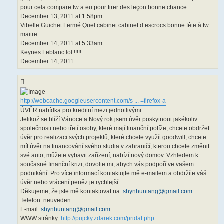
pour cela compare tw a eu pour tirer des leçon bonne chance
December 13, 2011 at 1:58pm
Vibelle Guichet Fermé Quel cabinet cabinet d’escrocs bonne fête à tw
maitre
December 14, 2011 at 5:33am
Keynes Leblanc lol !!!!!
December 14, 2011
http://webcache.googleusercontent.com/s ... =firefox-a
ÚVĚR nabídka pro kreditní mezi jednotlivými
Jelikož se blíží Vánoce a Nový rok jsem úvěr poskytnout jakékoliv
společnosti nebo třetí osoby, které mají finanční potíže, chcete obdržet
úvěr pro realizaci svých projektů, které chcete využít goodwill, chcete
mít úvěr na financování svého studia v zahraničí, kterou chcete změnit
své auto, můžete vybavit zařízení, nabízí nový domov. Vzhledem k
současné finanční krizi, dovolte mi, abych vás podpoří ve vašem
podnikání. Pro více informací kontaktujte mě e-mailem a obdržíte váš
úvěr nebo vrácení peněz je rychlejší.
Děkujeme, že jste mě kontaktovat na:
shynhuntang@gmail.com
Telefon: neuveden
E-mail:
shynhuntang@gmail.com
WWW stránky:
http://pujcky.zdarek.com/pridat.php