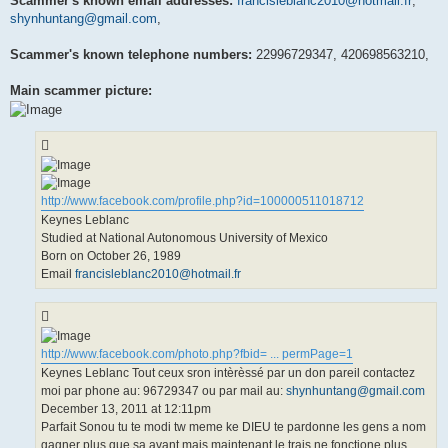
Scammer's known email addresses:
francisleblanc2010@hotmail.fr
,
shynhuntang@gmail.com
,
Scammer's known telephone numbers:
22996729347, 420698563210,
Main scammer picture:
http://www.facebook.com/profile.php?id=100000511018712
Keynes Leblanc
Studied at National Autonomous University of Mexico
Born on October 26, 1989
Email
francisleblanc2010@hotmail.fr
http://www.facebook.com/photo.php?fbid= ... permPage=1
Keynes Leblanc Tout ceux sron intèrèssé par un don pareil contactez
moi par phone au: 96729347 ou par mail au:
shynhuntang@gmail.com
December 13, 2011 at 12:11pm
Parfait Sonou tu te modi tw meme ke DIEU te pardonne les gens a nom
gagner plus que sa avant mais maintenant le trais ne fonctione plus.