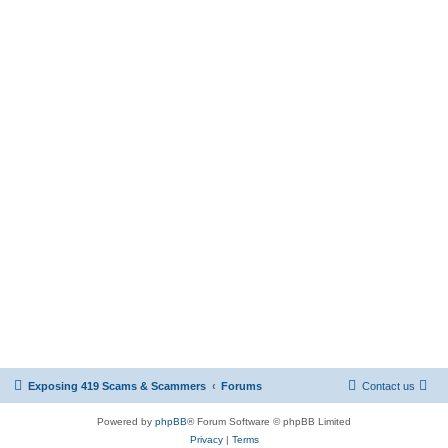
Exposing 419 Scams & Scammers
Forums
Contact us
Powered by
phpBB
® Forum Software © phpBB Limited
Privacy
|
Terms