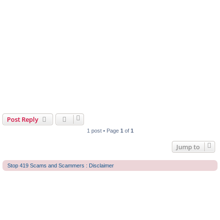
Post Reply
1 post • Page
1
of
1
Jump to
Stop 419 Scams and Scammers : Disclaimer