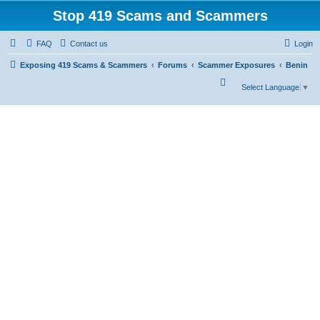
Stop 419 Scams and Scammers
FAQ
Contact us
Login
Exposing 419 Scams & Scammers
Forums
Scammer Exposures
Benin
S
Select Language
▼
e
a
r
c
h