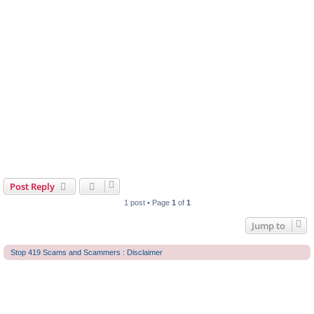
Post Reply
1 post • Page
1
of
1
Jump to
Stop 419 Scams and Scammers : Disclaimer