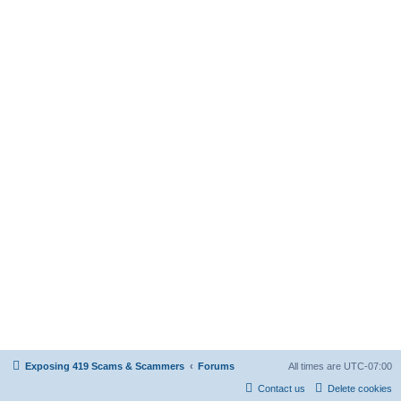
Exposing 419 Scams & Scammers
Forums
All times are
UTC-07:00
Contact us
Delete cookies