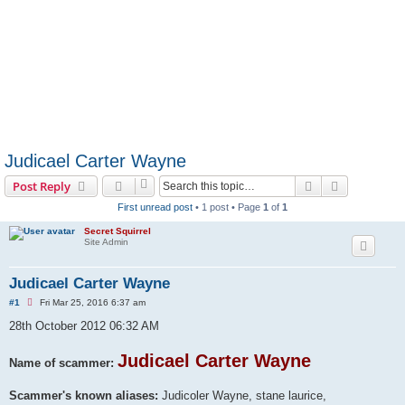
Judicael Carter Wayne
Search
Advanced s
Post Reply
First unread post
• 1 post • Page
1
of
1
Secret Squirrel
Site Admin
Judicael Carter Wayne
U
#1
Fri Mar 25, 2016 6:37 am
n
r
28th October 2012 06:32 AM
e
a
d
Judicael Carter Wayne
Name of scammer:
p
o
s
Scammer's known aliases:
Judicoler Wayne, stane laurice,
t