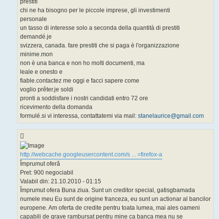
prestiti
chi ne ha bisogno per le piccole imprese, gli investimenti
personale
un tasso di interesse solo a seconda della quantità di prestiti
demandé.je
svizzera, canada. fare prestiti che si paga è l'organizzazione
minime.mon
non è una banca e non ho molti documenti, ma
leale e onesto e
fiable.contactez me oggi e facci sapere come
voglio prêter.je soldi
pronti a soddisfare i nostri candidati entro 72 ore
ricevimento della domanda
formulé.si vi interessa, contattatemi via mail:
stanelaurice@gmail.com
http://webcache.googleusercontent.com/s ... =firefox-a
Împrumut oferă
Pret: 900 negociabil
Valabil din: 21.10.2010 - 01:15
Împrumut ofera Buna ziua. Sunt un creditor special, gatisgbamada
numele meu Eu sunt de origine franceza, eu sunt un actionar al bancilor
europene. Am oferta de credite pentru toata lumea, mai ales oameni
capabili de grave rambursat pentru mine ca banca mea nu se