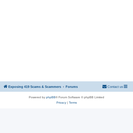
Exposing 419 Scams & Scammers
Forums
Contact us
Powered by
phpBB
® Forum Software © phpBB Limited
Privacy
|
Terms