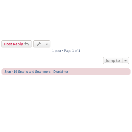
Post Reply
1 post • Page
1
of
1
Jump to
Stop 419 Scams and Scammers : Disclaimer