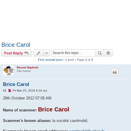
Brice Carol
Search
Advanced s
Post Reply
First unread post
• 1 post • Page
1
of
1
Secret Squirrel
Site Admin
Brice Carol
U
#1
Fri Mar 25, 2016 8:16 am
n
r
28th October 2012 07:05 AM
e
a
d
Brice Carol
Name of scammer:
p
o
s
Scammer's known aliases:
la société carolmobil,
t