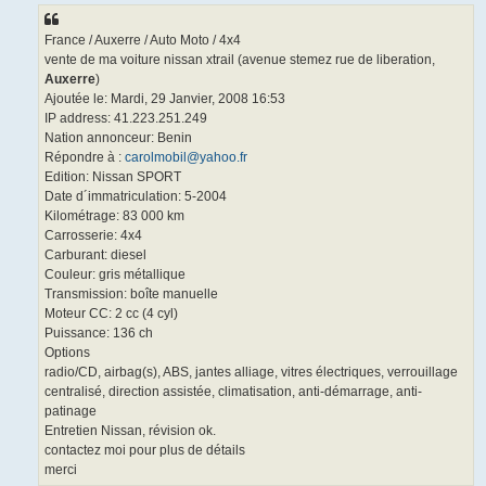
France / Auxerre / Auto Moto / 4x4
vente de ma voiture nissan xtrail (avenue stemez rue de liberation,
Auxerre
)
Ajoutée le: Mardi, 29 Janvier, 2008 16:53
IP address: 41.223.251.249
Nation annonceur: Benin
Répondre à :
carolmobil@yahoo.fr
Edition: Nissan SPORT
Date d´immatriculation: 5-2004
Kilométrage: 83 000 km
Carrosserie: 4x4
Carburant: diesel
Couleur: gris métallique
Transmission: boîte manuelle
Moteur CC: 2 cc (4 cyl)
Puissance: 136 ch
Options
radio/CD, airbag(s), ABS, jantes alliage, vitres électriques, verrouillage
centralisé, direction assistée, climatisation, anti-démarrage, anti-
patinage
Entretien Nissan, révision ok.
contactez moi pour plus de détails
merci