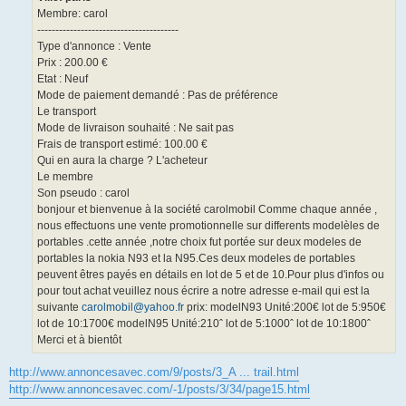
Membre: carol
---------------------------------------
Type d'annonce : Vente
Prix : 200.00 €
Etat : Neuf
Mode de paiement demandé : Pas de préférence
Le transport
Mode de livraison souhaité : Ne sait pas
Frais de transport estimé: 100.00 €
Qui en aura la charge ? L'acheteur
Le membre
Son pseudo : carol
bonjour et bienvenue à la société carolmobil Comme chaque année ,
nous effectuons une vente promotionnelle sur differents modelèles de
portables .cette année ,notre choix fut portée sur deux modeles de
portables la nokia N93 et la N95.Ces deux modeles de portables
peuvent êtres payés en détails en lot de 5 et de 10.Pour plus d'infos ou
pour tout achat veuillez nous écrire a notre adresse e-mail qui est la
suivante
carolmobil@yahoo.fr
prix: modelN93 Unité:200€ lot de 5:950€
lot de 10:1700€ modelN95 Unité:210ˆ lot de 5:1000ˆ lot de 10:1800ˆ
Merci et à bientôt
http://www.annoncesavec.com/9/posts/3_A ... trail.html
http://www.annoncesavec.com/-1/posts/3/34/page15.html