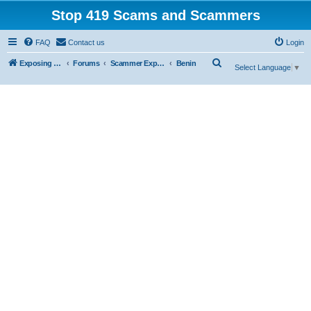
Stop 419 Scams and Scammers
FAQ
Contact us
Login
S
Exposing 419 Scams & Scammers
Forums
Scammer Exposures
Benin
Select Language
▼
e
a
r
c
h