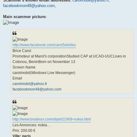
Scammer's known email addresses:
carolmobil@yahoo.fr
,
facebookmon48@yahoo.com
,
Main scammer picture:
http://www.facebook.com/carol5etoiles
Brice Carol
Promoteur at Marol's corporationStudied CAP at UCAO-UUCLives in
Cotonou, BeninBorn on November 13
Screen Name
carolmobil(Windows Live Messenger)
Email
carolmobil@yahoo.fr
facebookmon48@yahoo.com
http://www.bradeux.com/objet/11909-nokia.html
Les Annonces: nokia…
Prix: 200.00 €
Ville: paris