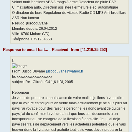
Volant multifonctions ABS Airbags Alarme Detecteur de pluie ESP
Climatisation auto. Direction assistee Fermeture elec. automatique
Ordinateur de bord Regulateur de vitesse Radio CD MP3 Anti brouillard
ASR Non fumeur .
Pseudo:
juscoduvane
Membre depuis: 26.04.2012
Ville: 6760 Molare (VD)
Téléphone: 0791234568
Response to email bait... - Received: from [41.216.35.252]
From: Jusco Duvane
juscoduvane@yahoo.fr
to: xxxxxxxxxxxxxxxxxxxx
subject: Re : Citroën C4 1,6 HDI, 2005
Rebonjour
Je viens de prendre connaissance de votre mail et je tiens à vous dire
que la voiture est toujours en vente mais actuellement je ne suis plus au
pays j'ai voyagé pour des raisons personnelles donc avant de quitter le
pays j'ai du confirmer la voiture ainsi que tous ces documents à un
transporteur qui se chargera de la livraison à domicile .Je lui ai dejà
payé ses frais de deplacement vers les acheteurs potentiels que je vais
trouver donc la livraison est gratuite tout juste vous devez preparer la