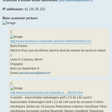
Scammer's known email addresses:
juscoduvane@yahoo.fr
,
IP addresses:
41.216.35.252
Main scammer picture:
http://www.facebook.com/profile.php?id=100002633423125
Boris Packer
Went to Pour que les élèves aient le droit de refuser les profs en retard.
(;
Lives in Cotonou, Benin
Engaged
Born on September 8
Email
juscoduvane@yahoo.fr
http://www.quicherchetrouve.be/petite-a ... 86240.html
A vendre - Ireprochable volkswagen golf v 2.0 tdi 140 carat 5
Ireprochable Volkswagen Golf v 2.0 tdi 140 carat 5p occasion 4 vitres
electriques Jantes alu 19 pouces Retroviseur exterieur electrique Vitres
electriques Accoudoir central Bluetooth Sieges chauffants Telephone