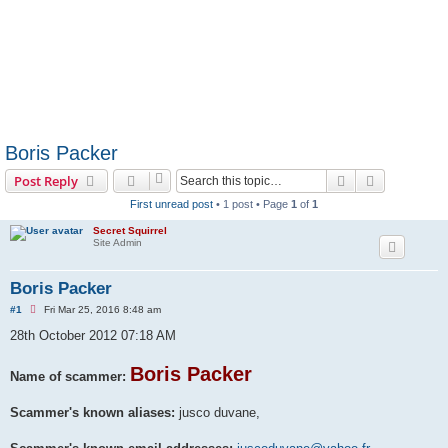
Boris Packer
Search
Advanced s
Post Reply
First unread post
• 1 post • Page
1
of
1
Secret Squirrel
Site Admin
Boris Packer
U
#1
Fri Mar 25, 2016 8:48 am
n
r
28th October 2012 07:18 AM
e
a
d
Boris Packer
Name of scammer:
p
o
s
Scammer's known aliases:
jusco duvane,
t