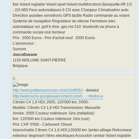
fixe Volant reglable Volant sport Volant multifonctions Banquette AR 1/3
- 2/3 ABS Feux automatiques 6 CD avec Chargeur Climatisation auto.
Direction assistee servotronic GPS tactile Radio commande au volant
Systeme de navigation Regulateur de vitesse Fermeture elec.
automatique vol. golf 6 rline. gps rns 510. bluetooth.vw phone à
commande vocale.non furmeur
Prix : 2000 Euros - Prix d'achat neuf : 2000 Euros
L'annonceur :
Surnom
JuscoDuvane
1150 WOLUWE-SAINT-PIERRE
Belgique
http://www.petitesannonces.ch/a/1648562
- deleted
http://webcache.googleusercontent.com/s ... =firefox-a
Citroën C4 1,6 HDI, 2005, 120'000 km, 3'000.-
Modèle: Citroën C4 1,6 HDI Transmission: Manuelle
Année: 2005 Couleur extérieure: Gris (métallisé)
Km: 120'000 km Couleur intérieure: Gris (cuir)
Prix: CHF 3'000.- Carburant: Diesel
Ireprochable Citroen C4 1,6 HDI,120000 km Jantes alliage Retroviseur
exterieur degivrant Vitres electriques Accoudoir central Volant reglable