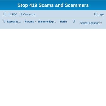
Stop 419 Scams and Scammers
FAQ
Contact us
Login
S
Exposing 419 Scams & Scammers
Forums
Scammer Exposures
Benin
Select Language
▼
e
a
r
c
h