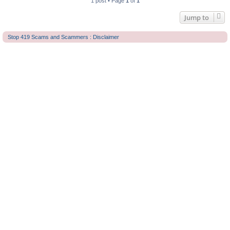
1 post • Page
1
of
1
Jump to
Stop 419 Scams and Scammers : Disclaimer