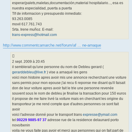
esperar(palets,maletas,documentación,material hospitalario..., esa es
nuestra especialidad, puerta a puerta
Tlf de informacion y presupuesto inmediato:
93.263.0085
movil 617.761.743
Srta. Irene muñoz. E-mail:
trans-express@hotmail.com
http://www.commentcamarche.net/forum/af ... ne-arnaque
2 sept. 2009 à 20:45
il semblerait qu'une personne du nom de Debleu gerard (
gerarddebleu@live.fr
) vise a arnaqué les gens
voici mon histoire apres avoir mis une annonce recherchant une voiture
sans permis pour mon epouse j'ai recu 6 reponse me disant qu'il faisait
don de leur voiture apres avoir fait le trie une personne revenée
souvent sous le nom de debleu je finalise la transaction pour 150 euros
il propose de me faire livré la voiture mais en cherchant les origine du
transporteur je me rend compte que d'autres personnes ce sont fait
avoir
voici l'adresse donné pour le transport trans
expresse@ymail.com
tel:
00229 9885-97 37
adresse rue de la residence delaunard porto
novo/benin
voila ne vous faite pas avoir et merci aux personnes qui on fait part de