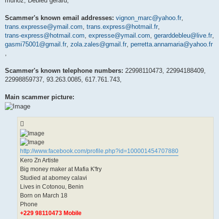
muñoz, Debleu gerard,
Scammer's known email addresses:
vignon_marc@yahoo.fr
,
trans.expresse@ymail.com
,
trans.express@hotmail.fr
,
trans-express@hotmail.com
,
expresse@ymail.com
,
gerarddebleu@live.fr
,
gasmi75001@gmail.fr
,
zola.zales@gmail.fr
,
perretta.annamaria@yahoo.fr
,
Scammer's known telephone numbers:
22998110473, 22994188409,
22998859737, 93.263.0085, 617.761.743,
Main scammer picture:
http://www.facebook.com/profile.php?id=100001454707880
Kero Zn Artiste
Big money maker at Mafia K'fry
Studied at abomey calavi
Lives in Cotonou, Benin
Born on March 18
Phone
+229 98110473 Mobile