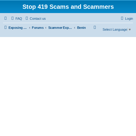
Stop 419 Scams and Scammers
FAQ
Contact us
Login
S
Exposing 419 Scams & Scammers
Forums
Scammer Exposures
Benin
Select Language
▼
e
a
r
c
h