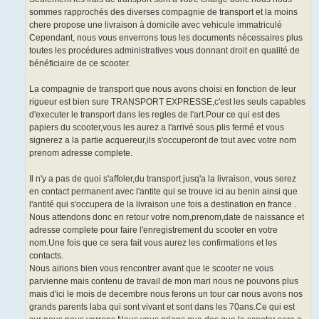
sommes rapprochés des diverses compagnie de transport et la moins
chere propose une livraison à domicile avec vehicule immatriculé
Cependant, nous vous enverrons tous les documents nécessaires plus
toutes les procédures administratives vous donnant droit en qualité de
bénéficiaire de ce scooter.
La compagnie de transport que nous avons choisi en fonction de leur
rigueur est bien sure TRANSPORT EXPRESSE,c'est les seuls capables
d'executer le transport dans les regles de l'art.Pour ce qui est des
papiers du scooter,vous les aurez a l'arrivé sous plis fermé et vous
signerez a la partie acquereur,ils s'occuperont de tout avec votre nom
prenom adresse complete.
Il n'y a pas de quoi s'affoler,du transport jusq'a la livraison, vous serez
en contact permanent avec l'antite qui se trouve ici au benin ainsi que
l'antité qui s'occupera de la livraison une fois a destination en france .
Nous attendons donc en retour votre nom,prenom,date de naissance et
adresse complete pour faire l'enregistrement du scooter en votre
nom.Une fois que ce sera fait vous aurez les confirmations et les
contacts.
Nous airions bien vous rencontrer avant que le scooter ne vous
parvienne mais contenu de travail de mon mari nous ne pouvons plus
mais d'ici le mois de decembre nous ferons un tour car nous avons nos
grands parents laba qui sont vivant et sont dans les 70ans.Ce qui est