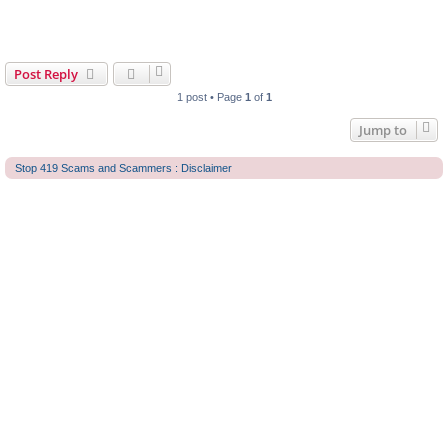
Post Reply
1 post • Page
1
of
1
Jump to
Stop 419 Scams and Scammers : Disclaimer