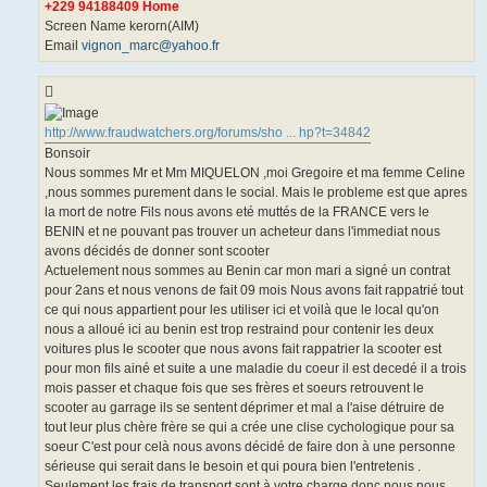
+229 94188409 Home
Screen Name kerorn(AIM)
Email
vignon_marc@yahoo.fr
http://www.fraudwatchers.org/forums/sho ... hp?t=34842
Bonsoir
Nous sommes Mr et Mm MIQUELON ,moi Gregoire et ma femme Celine
,nous sommes purement dans le social. Mais le probleme est que apres
la mort de notre Fils nous avons eté muttés de la FRANCE vers le
BENIN et ne pouvant pas trouver un acheteur dans l'immediat nous
avons décidés de donner sont scooter
Actuelement nous sommes au Benin car mon mari a signé un contrat
pour 2ans et nous venons de fait 09 mois Nous avons fait rappatrié tout
ce qui nous appartient pour les utiliser ici et voilà que le local qu'on
nous a alloué ici au benin est trop restraind pour contenir les deux
voitures plus le scooter que nous avons fait rappatrier la scooter est
pour mon fils ainé et suite a une maladie du coeur il est decedé il a trois
mois passer et chaque fois que ses frères et soeurs retrouvent le
scooter au garrage ils se sentent déprimer et mal a l'aise détruire de
tout leur plus chère frère se qui a crée une clise cychologique pour sa
soeur C'est pour celà nous avons décidé de faire don à une personne
sérieuse qui serait dans le besoin et qui poura bien l'entretenis .
Seulement les frais de transport sont à votre charge donc nous nous