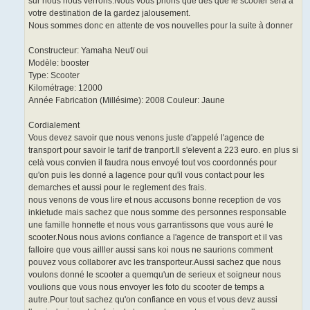
sur nous nous verrons.Nous vous prions que des que le scooter sera a
votre destination de la gardez jalousement.
Nous sommes donc en attente de vos nouvelles pour la suite à donner
Constructeur: Yamaha Neuf/ oui
Modèle: booster
Type: Scooter
Kilométrage: 12000
Année Fabrication (Millésime): 2008 Couleur: Jaune
Cordialement
Vous devez savoir que nous venons juste d'appelé l'agence de
transport pour savoir le tarif de tranport.Il s'elevent a 223 euro. en plus si
celà vous convien il faudra nous envoyé tout vos coordonnés pour
qu'on puis les donné a lagence pour qu'il vous contact pour les
demarches et aussi pour le reglement des frais.
nous venons de vous lire et nous accusons bonne reception de vos
inkietude mais sachez que nous somme des personnes responsable
une famille honnette et nous vous garrantissons que vous auré le
scooter.Nous nous avions confiance a l'agence de transport et il vas
falloire que vous ailller aussi sans koi nous ne saurions comment
pouvez vous collaborer avc les transporteur.Aussi sachez que nous
voulons donné le scooter a quemqu'un de serieux et soigneur nous
voulions que vous nous envoyer les foto du scooter de temps a
autre.Pour tout sachez qu'on confiance en vous et vous devz aussi