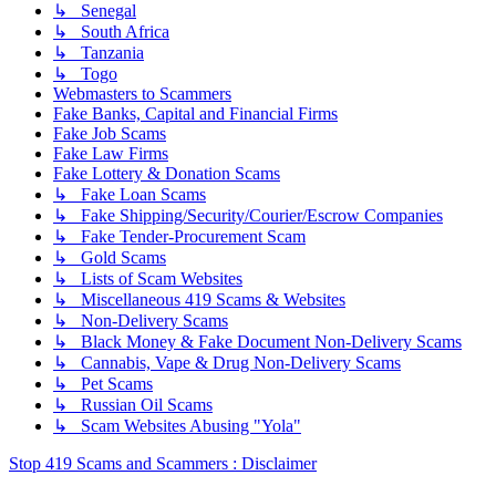
↳ Senegal
↳ South Africa
↳ Tanzania
↳ Togo
Webmasters to Scammers
Fake Banks, Capital and Financial Firms
Fake Job Scams
Fake Law Firms
Fake Lottery & Donation Scams
↳ Fake Loan Scams
↳ Fake Shipping/Security/Courier/Escrow Companies
↳ Fake Tender-Procurement Scam
↳ Gold Scams
↳ Lists of Scam Websites
↳ Miscellaneous 419 Scams & Websites
↳ Non-Delivery Scams
↳ Black Money & Fake Document Non-Delivery Scams
↳ Cannabis, Vape & Drug Non-Delivery Scams
↳ Pet Scams
↳ Russian Oil Scams
↳ Scam Websites Abusing "Yola"
Stop 419 Scams and Scammers : Disclaimer