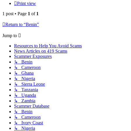
Print view
1 post • Page
1
of
1
Return to “Benin”
Jump to
Resources to Help You Avoid Scams
News Articles on 419 Scams
Scammer Exposures
↳ Benin
↳ Cameroon
↳ Ghana
↳ Nigeria
↳ Sierra Leone
↳ Tanzania
↳ Uganda
↳ Zambia
Scammer Database
↳ Benin
↳ Cameroon
↳ Ivory Coast
↳ Nigeria