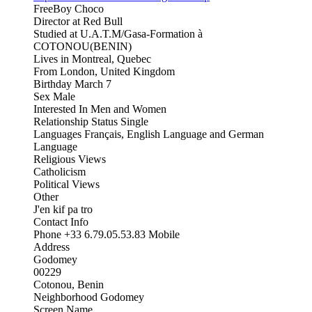
FreeBoy Choco
Director at Red Bull
Studied at U.A.T.M/Gasa-Formation à
COTONOU(BENIN)
Lives in Montreal, Quebec
From London, United Kingdom
Birthday March 7
Sex Male
Interested In Men and Women
Relationship Status Single
Languages Français, English Language and German
Language
Religious Views
Catholicism
Political Views
Other
J'en kif pa tro
Contact Info
Phone +33 6.79.05.53.83 Mobile
Address
Godomey
00229
Cotonou, Benin
Neighborhood Godomey
Screen Name