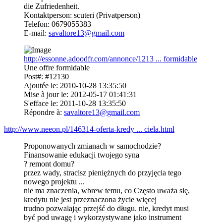
die Zufriedenheit.
Kontaktperson: scuteri (Privatperson)
Telefon: 0679055383
E-mail:
savaltore13@gmail.com
http://essonne.adoodfr.com/annonce/1213 ... formidable
Une offre formidable
Post#: #12130
Ajoutée le: 2010-10-28 13:35:50
Mise à jour le: 2012-05-17 01:41:31
S'efface le: 2011-10-28 13:35:50
Répondre à:
savaltore13@gmail.com
http://www.neeon.pl/146314-oferta-kredy ... ciela.html
Proponowanych zmianach w samochodzie?
Finansowanie edukacji twojego syna
? remont domu?
przez wady, stracisz pieniężnych do przyjęcia tego
nowego projektu ...
nie ma znaczenia, wbrew temu, co Często uważa się,
kredytu nie jest przeznaczona życie więcej
trudno pozwalając przejść do długu. nie, kredyt musi
być pod uwagę i wykorzystywane jako instrument