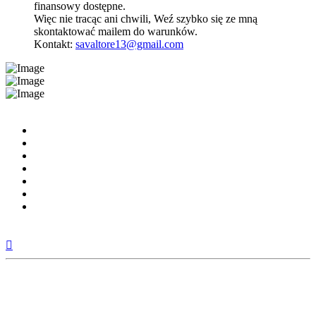
finansowy dostępne.
Więc nie tracąc ani chwili, Weź szybko się ze mną
skontaktować mailem do warunków.
Kontakt:
savaltore13@gmail.com
Top