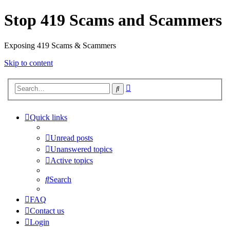
Stop 419 Scams and Scammers
Exposing 419 Scams & Scammers
Skip to content
Advanced
Search
search
Quick links
Unread posts
Unanswered topics
Active topics
Search
FAQ
Contact us
Login