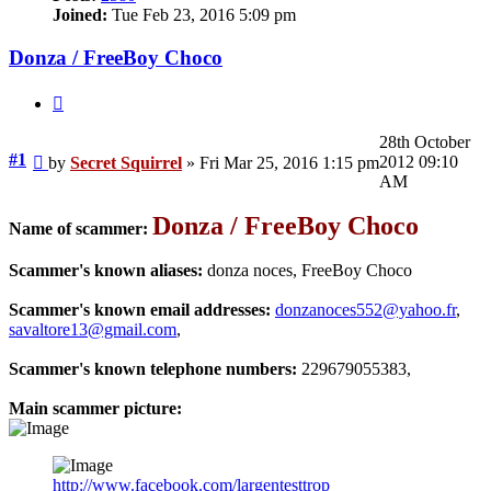
Joined:
Tue Feb 23, 2016 5:09 pm
Donza / FreeBoy Choco
Quote
28th October
Unread
#1
2012 09:10
by
Secret Squirrel
»
Fri Mar 25, 2016 1:15 pm
post
AM
Donza / FreeBoy Choco
Name of scammer:
Scammer's known aliases:
donza noces, FreeBoy Choco
Scammer's known email addresses:
donzanoces552@yahoo.fr
,
savaltore13@gmail.com
,
Scammer's known telephone numbers:
229679055383,
Main scammer picture:
http://www.facebook.com/largentesttrop