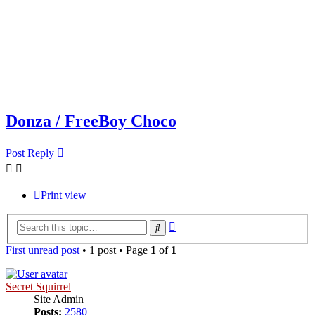
Donza / FreeBoy Choco
Post Reply
Print view
Advanced
Search
search
First unread post
• 1 post • Page
1
of
1
Secret Squirrel
Site Admin
Posts:
2580