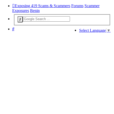
Exposing 419 Scams & Scammers
Forums
Scammer
Exposures
Benin
Search
Select Language
▼