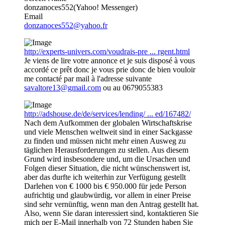
donzanoces552(Yahoo! Messenger)
Email
donzanoces552@yahoo.fr
http://experts-univers.com/voudrais-pre ... rgent.html
Je viens de lire votre annonce et je suis disposé à vous
accordé ce prêt donc je vous prie donc de bien vouloir
me contacté par mail à l'adresse suivante
savaltore13@gmail.com
ou au 0679055383
http://adshouse.de/de/services/lending/ ... ed/167482/
Nach dem Aufkommen der globalen Wirtschaftskrise
und viele Menschen weltweit sind in einer Sackgasse
zu finden und müssen nicht mehr einen Ausweg zu
täglichen Herausforderungen zu stellen. Aus diesem
Grund wird insbesondere und, um die Ursachen und
Folgen dieser Situation, die nicht wünschenswert ist,
aber das durfte ich weiterhin zur Verfügung gestellt
Darlehen von € 1000 bis € 950.000 für jede Person
aufrichtig und glaubwürdig, vor allem in einer Preise
sind sehr vernünftig, wenn man den Antrag gestellt hat.
Also, wenn Sie daran interessiert sind, kontaktieren Sie
mich per E-Mail innerhalb von 72 Stunden haben Sie