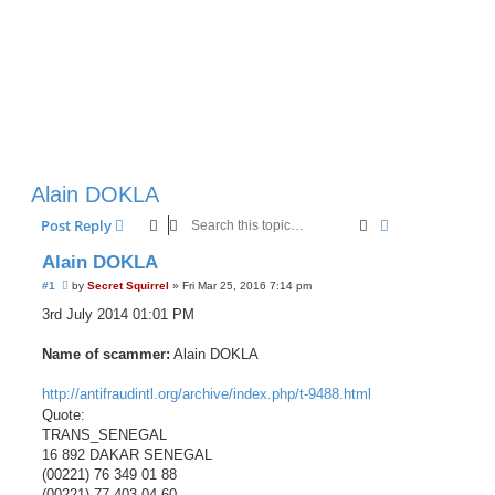
Alain DOKLA
Search
Advanced sear
Post Reply
Alain DOKLA
U
#1
by
Secret Squirrel
»
Fri Mar 25, 2016 7:14 pm
n
r
3rd July 2014 01:01 PM
e
a
d
Name of scammer:
Alain DOKLA
p
o
s
http://antifraudintl.org/archive/index.php/t-9488.html
t
Quote:
TRANS_SENEGAL
16 892 DAKAR SENEGAL
(00221) 76 349 01 88
(00221) 77 403 04 60