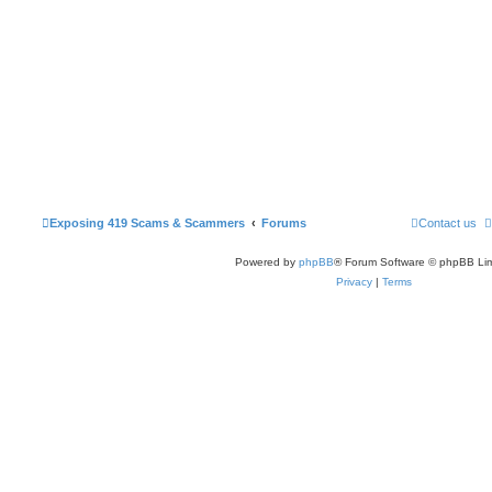
Exposing 419 Scams & Scammers
Forums
Contact us
Powered by
phpBB
® Forum Software © phpBB Lim
Privacy
|
Terms